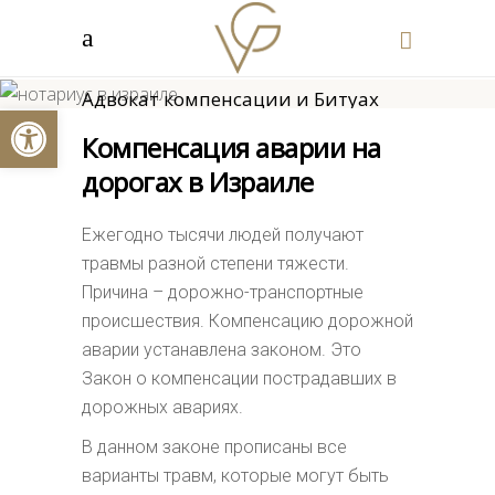
Адвокат по ДТП
⌂
/
Адвокат компенсации и Битуах
Открыть панель инструментов
Леуми
Компенсация аварии на
/
Адвокат по ДТП
дорогах в Израиле
Ежегодно тысячи людей получают
травмы разной степени тяжести.
Причина – дорожно-транспортные
происшествия. Компенсацию дорожной
аварии устанавлена законом. Это
Закон о компенсации пострадавших в
дорожных авариях.
В данном законе прописаны все
варианты травм, которые могут быть