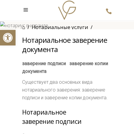
Нотариальное заверение
документов
⌂
/
Нотариальные услуги
/
Открыть панель инструментов
Нотариальное заверение
Нотариальное заверение
документов
документа
заверение подписи заверение копии
документа
Существует два основных вида
нотариального заверения: заверение
подписи и заверение копии документа.
Нотариальное
заверение подписи