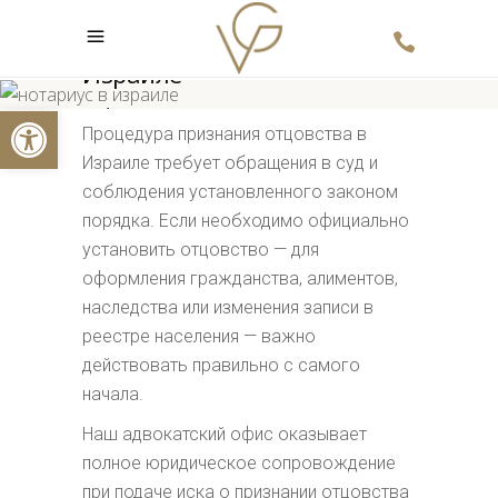
Признание отцовства в
Израиле
Открыть панель инструментов
⌂
/
Процедура признания отцовства в
Признание отцовства в Израиле
Израиле требует обращения в суд и
соблюдения установленного законом
порядка. Если необходимо официально
установить отцовство — для
оформления гражданства, алиментов,
наследства или изменения записи в
реестре населения — важно
действовать правильно с самого
начала.
Наш адвокатский офис оказывает
полное юридическое сопровождение
при подаче иска о признании отцовства