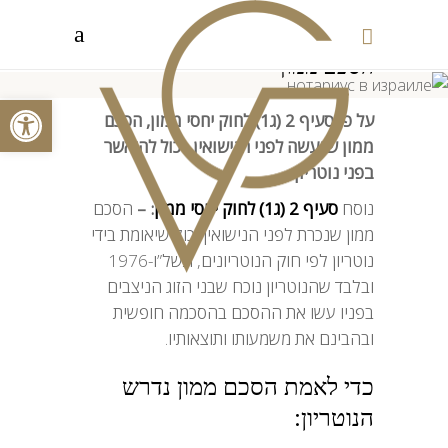
הסכם ממון
פתח סרגל
⌂
/
הסכם ממון
על פי סעיף 2 (ג1) לחוק יחסי ממון,
הסכם
ממון שנעשה לפני הנישואין, יכול להיאשר
בפני נוטריון.
נוסח
סעיף 2 (ג1) לחוק יחסי ממון
: –
הסכם
ממון שנכרת לפני הנישואין יכול שיאומת בידי
נוטריון לפי חוק הנוטריונים, תשל”ו-1976
ובלבד שהנוטריון נוכח שבני הזוג הניצבים
בפניו עשו את ההסכם בהסכמה חופשית
ובהבינם את משמעותו ותוצאותיו.
כדי לאמת הסכם ממון נדרש
הנוטריון: